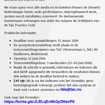
We staan open voor alle media en technieken binnen de (visuele)
hedendaagse kunst, zoals performance, objectgebaseerd werk,
spoken word, installaties, enzovoort. De deelnemende
kunstenaars ontvangen een artist fee volgens de richtlijnen van
de Fair Practice Code.
Praktische informatie:
Deadline voor aanmeldingen: 31 maart 2026
De groepstentoonstelling vindt plaats in de
tentoonstellingsruimtes van TAC (Ventoselaan 1, 5611 BS
Eindhoven, Nederland).
Opening: 12 juni 2026
Tentoonstellingsduur: 3 weekenden (12–26 juni 2026)
Nadat de selectie is gemaakt, informeren we iedereen die
zich heeft aangemeld. We verwachten de resultaten binnen
drie weken na de deadline bekend te maken.
Let op:
Als je na het indienen van het formulier geen
bevestigingsmail ontvangt, probeer het dan opnieuw. Je
lida@tac.nu
kunt ook contact opnemen via
.
Link naar het formulier:
https://forms.gle/JLBLqEn8kQy2NwvP6