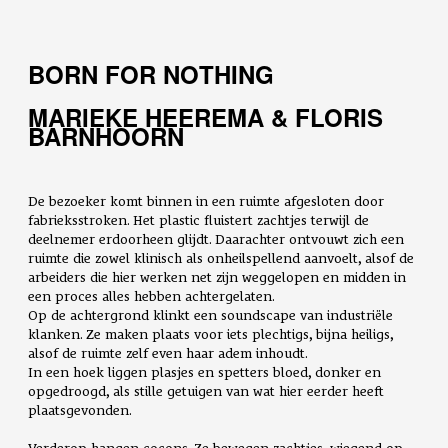
BORN FOR NOTHING
MARIEKE HEEREMA & FLORIS
BARNHOORN
De bezoeker komt binnen in een ruimte afgesloten door
fabrieksstroken. Het plastic fluistert zachtjes terwijl de
deelnemer erdoorheen glijdt. Daarachter ontvouwt zich een
ruimte die zowel klinisch als onheilspellend aanvoelt, alsof de
arbeiders die hier werken net zijn weggelopen en midden in
een proces alles hebben achtergelaten.
Op de achtergrond klinkt een soundscape van industriële
klanken. Ze maken plaats voor iets plechtigs, bijna heiligs,
alsof de ruimte zelf even haar adem inhoudt.
In een hoek liggen plasjes en spetters bloed, donker en
opgedroogd, als stille getuigen van wat hier eerder heeft
plaatsgevonden.
Verderop hangen cocons. Ze bewegen zachtjes, wiegend op