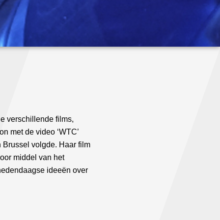
 verschillende films,
egon met de video ‘WTC’
 Brussel volgde. Haar film
Door middel van het
n hedendaagse ideeën over