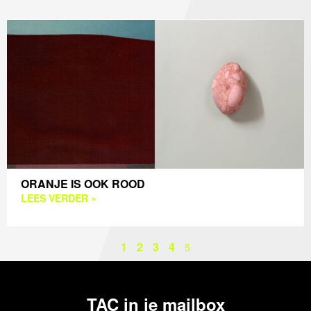
ORANJE IS OOK ROOD
LEES VERDER »
1
2
3
4
5
TAC in je mailbox