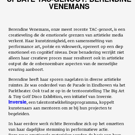
VENEMANS
Berendine Venemans, onze meest recente TAC-genoot, is een
creatieveling die de emotionele grenzen van artistieke media
verkent. Haar kunstzinnigheid, een samensmelting van
performance art, poëzie en videowerk, opereert op een diep
emotioneel en cognitief niveau. Deze benadering verrijkt niet
alleen haar creatieve proces maar resulteert ook in artistieke
output die de onbenoembare aspecten van de menselijke
ervaring aanboort.
Berendine heeft haar sporen nagelaten in diverse artistieke
ruimtes. Ze was onderdeel van de Parade in Eindhoven via het
Parktheater. Ook trad ze op in de tentoonstelling The Big Art
& Tiny Golf Disco Exhibition, een initiatief van Inversie.
Inversie
, een talentontwikkelingsprogramma, koppelt
kunstenaars aan mentoren om ze bij hun projecten te
begeleiden.
In haar eerdere werk richtte Berendine zich op het omzetten
van haar dagelijkse stemming in performatieve actie.
Deze
ruwe emotionele materialen werden de basis van haar